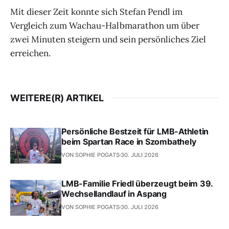
Mit dieser Zeit konnte sich Stefan Pendl im
Vergleich zum Wachau-Halbmarathon um über
zwei Minuten steigern und sein persönliches Ziel
erreichen.
WEITERE(R) ARTIKEL
Persönliche Bestzeit für LMB-Athletin
beim Spartan Race in Szombathely
VON SOPHIE POGATS
30. JULI 2026
LMB-Familie Friedl überzeugt beim 39.
Wechsellandlauf in Aspang
VON SOPHIE POGATS
30. JULI 2026