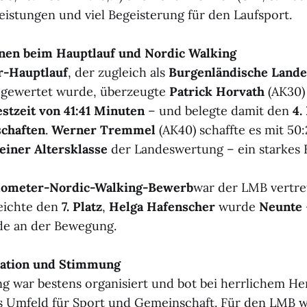
Leistungen und viel Begeisterung für den Laufsport.
en beim Hauptlauf und Nordic Walking
r-Hauptlauf
, der zugleich als
Burgenländische Lande
gewertet wurde, überzeugte
Patrick Horvath
(AK30) 
stzeit von 41:41 Minuten
– und belegte damit den
4.
chaften
.
Werner Tremmel
(AK40) schaffte es mit 50
 seiner Altersklasse
der Landeswertung – ein starkes 
lometer-Nordic-Walking-Bewerb
war der LMB vertr
eichte den
7. Platz
,
Helga Hafenscher
wurde
Neunte
de an der Bewegung.
sation und Stimmung
ng war bestens organisiert und bot bei herrlichem He
 Umfeld für Sport und Gemeinschaft. Für den LMB w