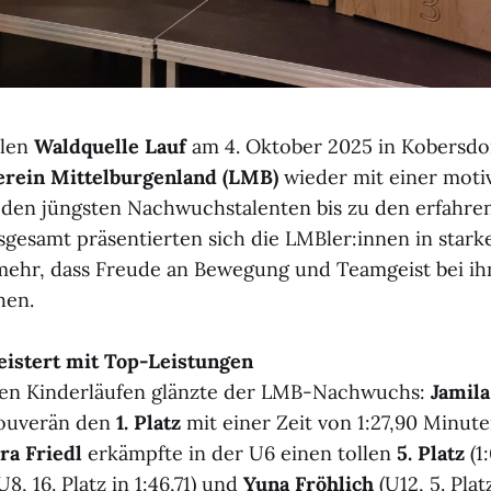
llen
Waldquelle Lauf
am 4. Oktober 2025 in Kobersdo
verein Mittelburgenland (LMB)
wieder mit einer moti
 den jüngsten Nachwuchstalenten bis zu den erfahre
nsgesamt präsentierten sich die LMBler:innen in star
mehr, dass Freude an Bewegung und Teamgeist bei i
hen.
istert mit Top-Leistungen
den Kinderläufen glänzte der LMB-Nachwuchs:
Jamila
souverän den
1. Platz
mit einer Zeit von 1:27,90 Minute
ra Friedl
erkämpfte in der U6 einen tollen
5. Platz
(1
U8, 16. Platz in 1:46,71) und
Yuna Fröhlich
(U12, 5. Platz