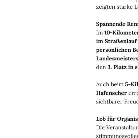
zeigten starke 
Spannende Renn
Im
10-Kilomete
im Straßenlauf
persönlichen Be
Landesmeisters
den
3. Platz in
Auch beim
5-Ki
Hafenscher
err
sichtbarer Freu
Lob für Organi
Die Veranstaltu
stimmungsvolles