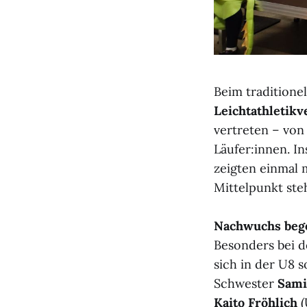
Beim traditione
Leichtathletik
vertreten – von
Läufer:innen. I
zeigten einmal 
Mittelpunkt ste
Nachwuchs bege
Besonders bei 
sich in der U8 
Schwester
Sami
Kaito Fröhlich
(