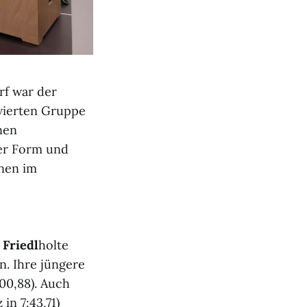
rf war der
vierten Gruppe
nen
ker Form und
hnen im
 Friedl
holte
n. Ihre jüngere
:00,88). Auch
 in 7:43,71)