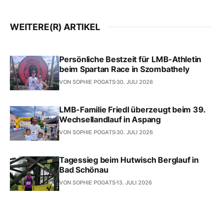
WEITERE(R) ARTIKEL
Persönliche Bestzeit für LMB-Athletin
beim Spartan Race in Szombathely
VON SOPHIE POGATS
30. JULI 2026
LMB-Familie Friedl überzeugt beim 39.
Wechsellandlauf in Aspang
VON SOPHIE POGATS
30. JULI 2026
Tagessieg beim Hutwisch Berglauf in
Bad Schönau
VON SOPHIE POGATS
13. JULI 2026