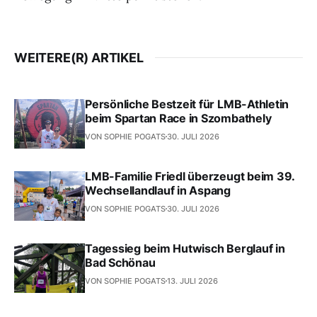
WEITERE(R) ARTIKEL
Persönliche Bestzeit für LMB-Athletin
beim Spartan Race in Szombathely
VON SOPHIE POGATS
30. JULI 2026
LMB-Familie Friedl überzeugt beim 39.
Wechsellandlauf in Aspang
VON SOPHIE POGATS
30. JULI 2026
Tagessieg beim Hutwisch Berglauf in
Bad Schönau
VON SOPHIE POGATS
13. JULI 2026