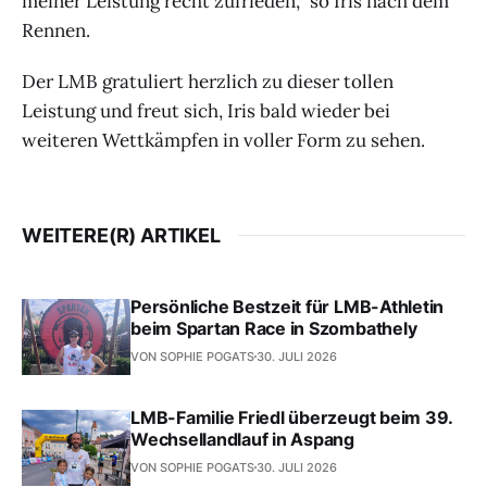
meiner Leistung recht zufrieden,“ so Iris nach dem
Rennen.
Der LMB gratuliert herzlich zu dieser tollen
Leistung und freut sich, Iris bald wieder bei
weiteren Wettkämpfen in voller Form zu sehen.
WEITERE(R) ARTIKEL
Persönliche Bestzeit für LMB-Athletin
beim Spartan Race in Szombathely
VON SOPHIE POGATS
30. JULI 2026
LMB-Familie Friedl überzeugt beim 39.
Wechsellandlauf in Aspang
VON SOPHIE POGATS
30. JULI 2026