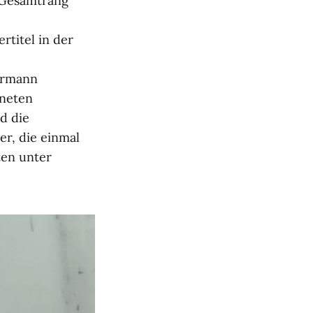
. Gesamtrang
titel in der
Hermann
hneten
d die
er, die einmal
ten unter