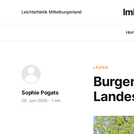
lm
Leichtathletik Mittelburgenland
Ho
LAUFEN
Burge
Lande
Sophie Pogats
29. Juni 2026
1 min