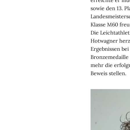
erreichte er mü
sowie den 13. P
Landesmeistersc
Klasse M60 freu
Die Leichtathle
Hotwagner herzl
Ergebnissen bei
Bronzemedaille 
mehr die erfolg
Beweis stellen.