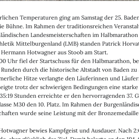
lichen Temperaturen ging am Samstag der 25. Bade
die Bühne. Im Rahmen der traditionsreichen Veranst
nländischen Landesmeisterschaften im Halbmarathon 
thletik Mittelburgenland (LMB) standen Patrick Horva
 Hermann Hotwagner aus Stoob am Start.
00 Uhr fiel der Startschuss für den Halbmarathon, be
 Runden durch die historische Altstadt von Baden zu 
merliche Hitze verlangte den Läuferinnen und Läufern
zeigte trotz der schwierigen Bedingungen eine starke
1:35:19 Stunden erreichte er den hervorragenden 37.
Klasse M30 den 10. Platz. Im Rahmen der Burgenländi
haften wurde seine Leistung mit der Bronzemedaille
otwagner bewies Kampfgeist und Ausdauer. Nach 2: