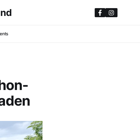
and
ents
hon-
Baden