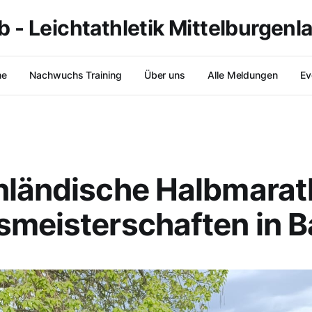
b - Leichtathletik Mittelburgenl
me
Nachwuchs Training
Über uns
Alle Meldungen
Ev
nländische Halbmarat
smeisterschaften in 