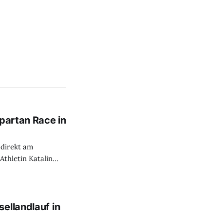
Spartan Race in
 direkt am
Athletin Katalin
 Auf den 8
 Neben dem
, dem Tragen
ellandlauf in