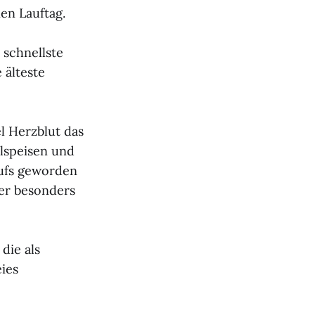
en Lauftag.
 schnellste
 älteste
iel Herzblut das
lspeisen und
aufs geworden
er besonders
 die als
ies