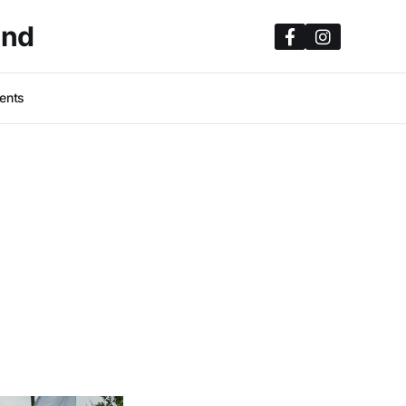
and
ents