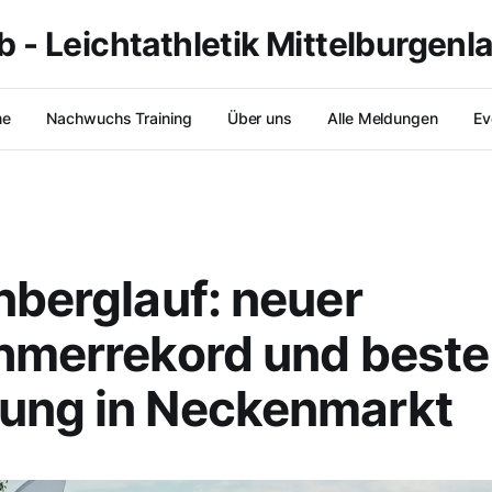
b - Leichtathletik Mittelburgenl
me
Nachwuchs Training
Über uns
Alle Meldungen
Ev
nberglauf: neuer
hmerrekord und beste
ung in Neckenmarkt