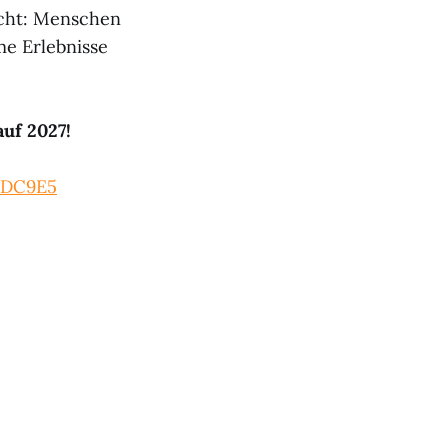
acht: Menschen
e Erlebnisse
uf 2027!
_1DC9E5