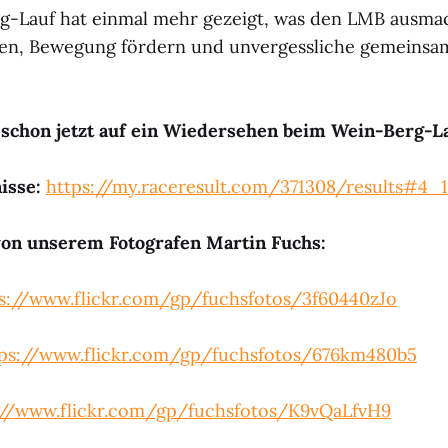
rg-Lauf hat einmal mehr gezeigt, was den LMB ausm
n, Bewegung fördern und unvergessliche gemeinsam
 schon jetzt auf ein Wiedersehen beim Wein-Berg-La
isse:
https://my.raceresult.com/371308/results#4
von unserem Fotografen Martin Fuchs:
s://www.flickr.com/gp/fuchsfotos/3f60440zJo
tps://www.flickr.com/gp/fuchsfotos/676km480b5
://www.flickr.com/gp/fuchsfotos/K9vQaLfvH9