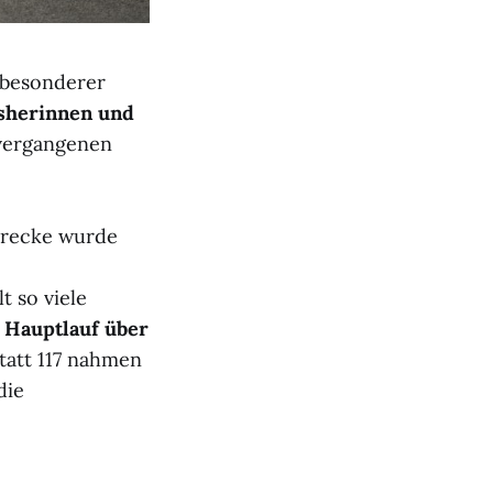
 besonderer
isherinnen und
 vergangenen
Strecke wurde
 so viele
 Hauptlauf über
Statt 117 nahmen
die