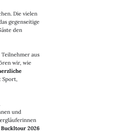
hen. Die vielen
das gegenseitige
Gäste den
d Teilnehmer aus
ren wir, wie
herzliche
: Sport,
,
nnen und
Bergläuferinnen
r Buckltour 2026