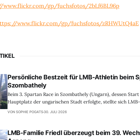
//www.flickr.com/gp/fuchsfotos/2bLf6BL96p
ttps://www.flickr.com/gp/fuchsfotos/zRHWUtQ4aE
TIKEL
Persönliche Bestzeit für LMB-Athletin beim 
Szombathely
Beim 3. Spartan Race in Szombathely (Ungarn), dessen Start
Hauptplatz der ungarischen Stadt erfolgte, stellte sich LMB-
Czaszar aus Lackendorf der anspruchsvollen Sprint-Distanz.
VON SOPHIE POGATS
30. JULI 2026
Kilometern galt es insgesamt 24 Hindernisse zu bewältigen.
Überklettern hoher Wände, dem Robben unter Stacheldraht
schwerer Lasten
LMB-Familie Friedl überzeugt beim 39. Wechs