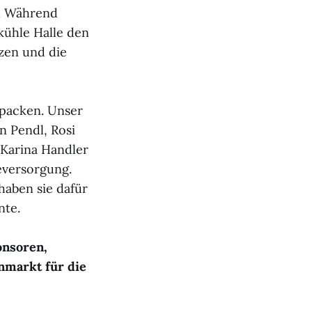
. Während
ühle Halle den
zen und die
npacken. Unser
n Pendl, Rosi
 Karina Handler
eversorgung.
aben sie dafür
nte.
onsoren,
nmarkt für die