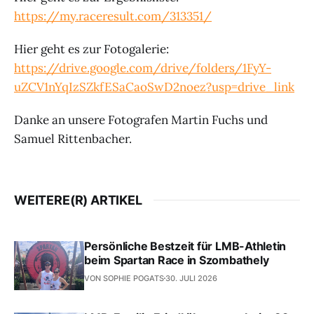
https://my.raceresult.com/313351/
Hier geht es zur Fotogalerie:
https://drive.google.com/drive/folders/1FyY-
uZCV1nYqIzSZkfESaCaoSwD2noez?usp=drive_link
Danke an unsere Fotografen Martin Fuchs und
Samuel Rittenbacher.
WEITERE(R) ARTIKEL
Persönliche Bestzeit für LMB-Athletin
beim Spartan Race in Szombathely
VON SOPHIE POGATS
30. JULI 2026